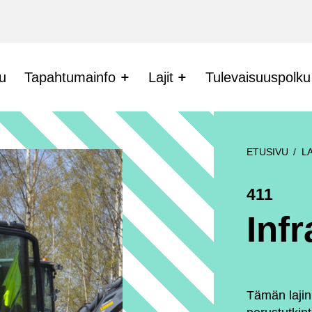
lu
Tapahtumainfo
Lajit
Tulevaisuuspolku
ETUSIVU
LA
411
Inf
Tämän lajin