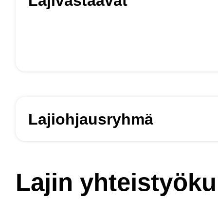
Lajivastaavat
Lajiohjausryhmä
Lajin yhteistyök