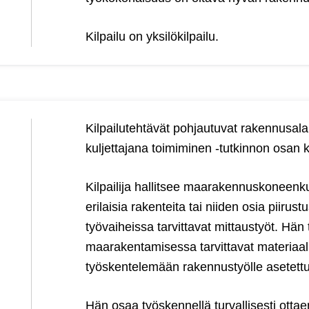
Kilpailu on yksilökilpailu.
Kilpailutehtävät pohjautuvat rakennusa
kuljettajana toimiminen -tutkinnon osan k
Kilpailija hallitsee maarakennuskoneenk
erilaisia rakenteita tai niiden osia piiru
työvaiheissa tarvittavat mittaustyöt. Hän
maarakentamisessa tarvittavat materiaalit
työskentelemään rakennustyölle asetettu
Hän osaa työskennellä turvallisesti ott