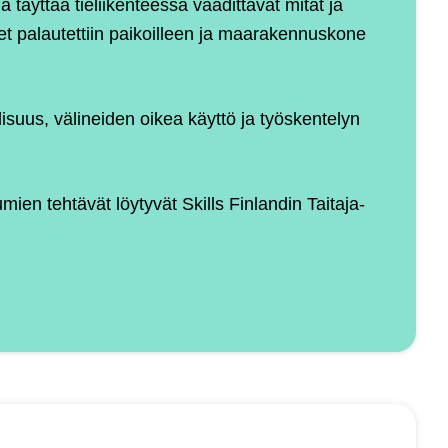
a täyttää tieliikenteessä vaadittavat mitat ja
et palautettiin paikoilleen ja maarakennuskone
llisuus, välineiden oikea käyttö ja työskentelyn
en tehtävät löytyvät Skills Finlandin Taitaja-