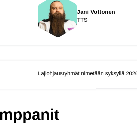
Jani Vottonen
TTS
Lajiohjausryhmät nimetään syksyllä 202
umppanit