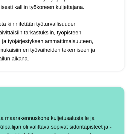
sesti kalliin työkoneen kuljettajana.
a kiinnitetään työturvallisuuden
ttäisiin tarkastuksiin, työpisteen
n ja työjärjestyksen ammattimaisuuteen,
mukaisiin eri työvaiheiden tekemiseen ja
ilun aikana.
aa maarakennuskone kuljetusalustalle ja
pailijan oli valittava sopivat sidontapisteet ja -