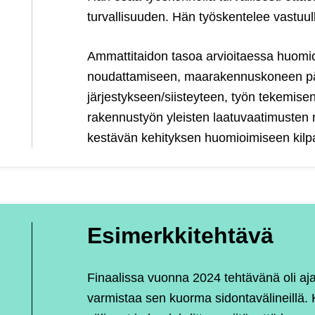
turvallisuuden. Hän työskentelee vastuulli
Ammattitaidon tasoa arvioitaessa huomiot
noudattamiseen, maarakennuskoneen päivi
järjestykseen/siisteyteen, työn tekemise
rakennustyön yleisten laatuvaatimusten 
kestävän kehityksen huomioimiseen kilpa
Esimerkkitehtävä
Finaalissa vuonna 2024 tehtävänä oli aj
varmistaa sen kuorma sidontavälineillä. Kil