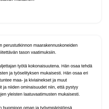
lan perustutkinnon maarakennuskoneiden
iitettävän tason vaatimuksiin.
uljettajan työtä kokonaisuutena. Hän osaa tehdä
stusten ja työselityksen mukaisesti. Hän osaa eri
 tuntee maa- ja kiviainekset ja muut
 ja niiden ominaisuudet niin, että pystyy
jen yleisten laatuvaatimusten mukaisesti.
aen huomioon oman ja työympäristönsä