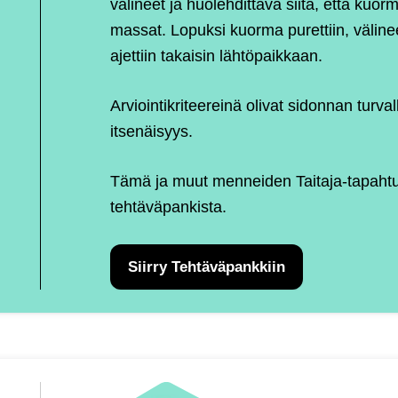
välineet ja huolehdittava siitä, että kuorm
massat. Lopuksi kuorma purettiin, väline
ajettiin takaisin lähtöpaikkaan.
Arviointikriteereinä olivat sidonnan turva
itsenäisyys.
Tämä ja muut menneiden Taitaja-tapahtumi
tehtäväpankista.
Siirry Tehtäväpankkiin