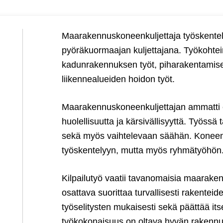
Maarakennuskoneenkuljettaja työskente
pyöräkuormaajan kuljettajana. Työkohtein
kadunrakennuksen työt, piharakentamise
liikennealueiden hoidon työt.
Maarakennuskoneenkuljettajan ammatti ed
huolellisuutta ja kärsivällisyyttä. Työssä t
sekä myös vaihtelevaan säähän. Koneenku
työskentelyyn, mutta myös ryhmätyöhön
Kilpailutyö vaatii tavanomaisia maarakenn
osattava suorittaa turvallisesti rakenteid
työselitysten mukaisesti sekä päättää its
työkokonaisuus on oltava hyvän rakenn