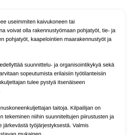
lee useimmiten kaivukoneen tai
a voivat olla rakennustyömaan pohjatyöt, tie- ja
n pohjatyöt, kaapelointien maarakennustyöt ja
ellyttää suunnittelu- ja organisointikykyä sekä
arvitaan sopeutumista erilaisiin työtilanteisiin
ljettajan tulee pystyä itsenäiseen
.
uskoneenkuljettajan taitoja. Kilpailijan on
en tekeminen niihin suunniteltujen piirustusten ja
e järkevästä työjärjestyksestä. Valmis
ustavan mukainen.