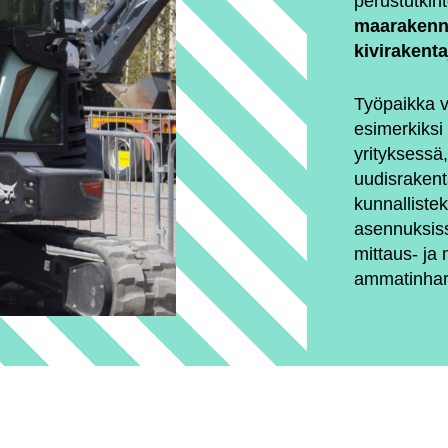
perustutkin
maarakenn
kivirakent
Työpaikka v
esimerkiksi
yrityksessä
uudisrakent
kunnallistek
asennuksis
mittaus- ja 
ammatinharj