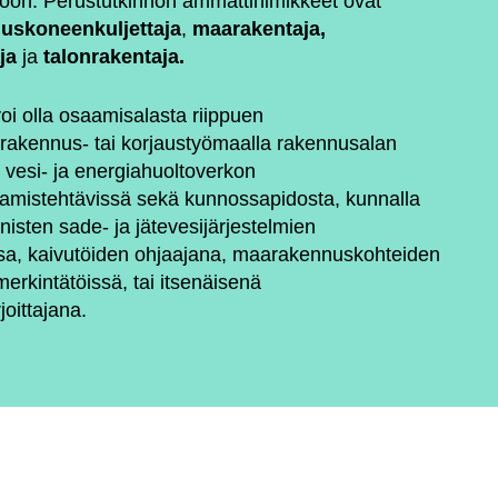
toon. Perustutkinnon ammattinimikkeet ovat
uskoneenkuljettaja
,
maarakentaja,
aja
ja
talonrakentaja.
oi olla osaamisalasta riippuen
 rakennus- tai korjaustyömaalla rakennusalan
, vesi- ja energiahuoltoverkon
amistehtävissä sekä kunnossapidosta, kunnalla
nisten sade- ja jätevesijärjestelmien
sa, kaivutöiden ohjaajana, maarakennuskohteiden
merkintätöissä, tai itsenäisenä
oittajana.