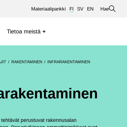
Materiaalipankki
FI
SV
EN
Hae
Avaa
haku
Tietoa meistä
JIT
RAKENTAMINEN
INFRARAKENTAMINEN
rarakentaminen
 tehtävät perustuvat rakennusalan