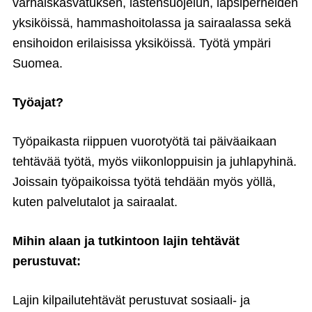
varhaiskasvatuksen, lastensuojelun, lapsiperheiden
yksiköissä, hammashoitolassa ja sairaalassa sekä
ensihoidon erilaisissa yksiköissä. Työtä ympäri
Suomea.
Työajat?
Työpaikasta riippuen vuorotyötä tai päiväaikaan
tehtävää työtä, myös viikonloppuisin ja juhlapyhinä.
Joissain työpaikoissa työtä tehdään myös yöllä,
kuten palvelutalot ja sairaalat.
Mihin alaan ja tutkintoon lajin tehtävät
perustuvat:
Lajin kilpailutehtävät perustuvat sosiaali- ja