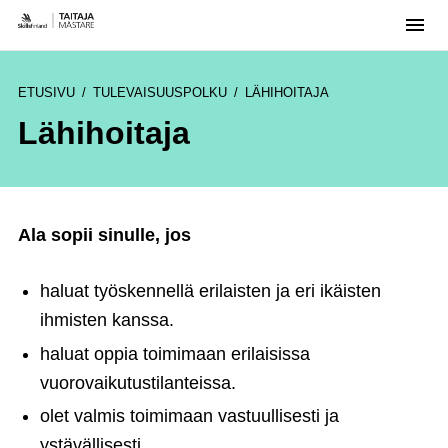
Men
Skip
to
ETUSIVU
TULEVAISUUSPOLKU
LÄHIHOITAJA
content
Lähihoitaja
Ala sopii sinulle, jos
haluat työskennellä erilaisten ja eri ikäisten
ihmisten kanssa.
haluat oppia toimimaan erilaisissa
vuorovaikutustilanteissa.
olet valmis toimimaan vastuullisesti ja
ystävällisesti.