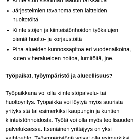
Kiinteistön sisäilman laadun tarkkailua
Järjestelmien tavanomaisten laitteiden
huoltotöitä
Kiinteistöjen ja kiinteistönhoidon työkalujen
pieniä huolto- ja korjaustöitä
Piha-alueiden kunnossapitoa eri vuodenaikoina,
kuten viheralueiden hoitoa, lumitöitä, jne.
Työpaikat, työympäristö ja alueellisuus?
Työpaikkana voi olla kiinteistöpalvelu- tai
huoltoyritys. Työpaikka voi löytyä myös suurista
yrityksistä tai esimerkiksi kaupungin ja kuntien
kiinteistönhoidosta. Työtä voi olla myös teollisuuden
palveluksessa. Itsenäinen yrittäjyys on yksi
vaihtoehto. Työympäristönä voivat olla esimerkiksi