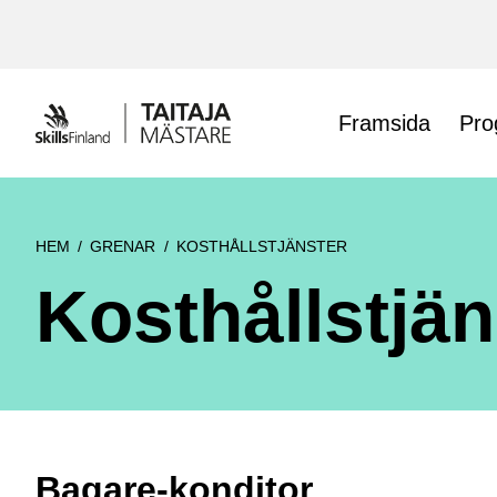
Siirry
sisältöön
Framsida
Pro
HEM
GRENAR
KOSTHÅLLSTJÄNSTER
Kosthållstjän
Bagare-konditor