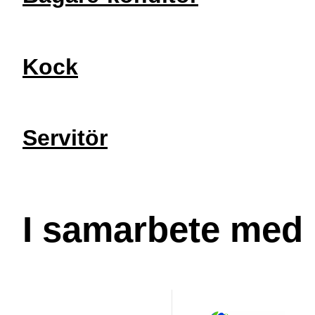
Kock
Servitör
I samarbete med